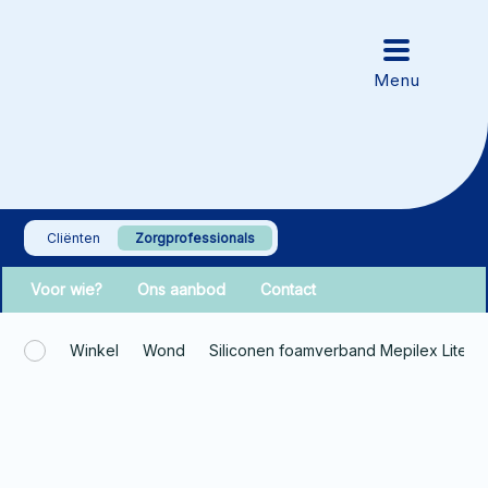
Cliënten
Zorgprofessionals
Voor wie?
Ons aanbod
Contact
Winkel
Wond
Siliconen foamverband Mepilex Lite 1