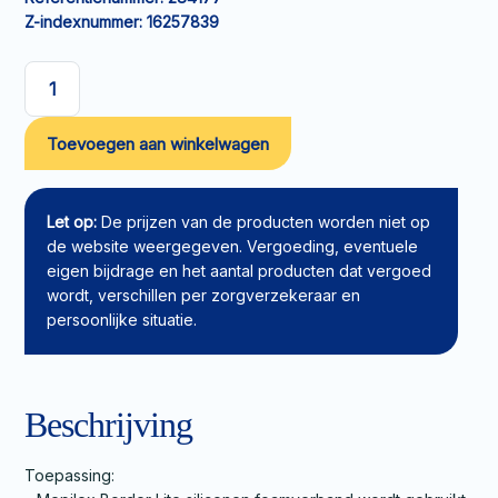
Z-indexnummer:
16257839
Siliconen
foamverband
Toevoegen aan winkelwagen
Mepilex
Lite
10x10cm
aantal
Let op:
De prijzen van de producten worden niet op
de website weergegeven. Vergoeding, eventuele
eigen bijdrage en het aantal producten dat vergoed
wordt, verschillen per zorgverzekeraar en
persoonlijke situatie.
Beschrijving
Toepassing: