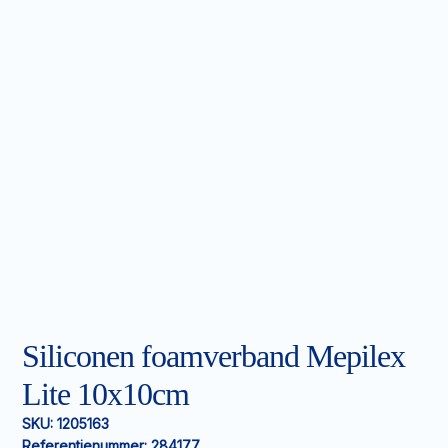
Siliconen foamverband Mepilex
Lite 10x10cm
SKU:
1205163
Referentienummer:
284177