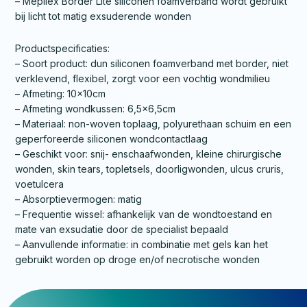
– Mepilex Border Lite siliconen foamverband wordt gebruikt
bij licht tot matig exsuderende wonden
Productspecificaties:
– Soort product: dun siliconen foamverband met border, niet
verklevend, flexibel, zorgt voor een vochtig wondmilieu
– Afmeting: 10x10cm
– Afmeting wondkussen: 6,5×6,5cm
– Materiaal: non-woven toplaag, polyurethaan schuim en een
geperforeerde siliconen wondcontactlaag
– Geschikt voor: snij- enschaafwonden, kleine chirurgische
wonden, skin tears, topletsels, doorligwonden, ulcus cruris,
voetulcera
– Absorptievermogen: matig
– Frequentie wissel: afhankelijk van de wondtoestand en
mate van exsudatie door de specialist bepaald
– Aanvullende informatie: in combinatie met gels kan het
gebruikt worden op droge en/of necrotische wonden