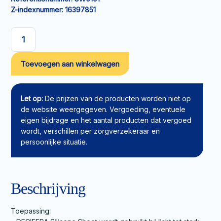
Z-indexnummer:
16397851
Siliconenverband
DECIFERA
Toevoegen aan winkelwagen
Silicone
Sheet
7,5x10cm
aantal
Let op:
De prijzen van de producten worden niet op
de website weergegeven. Vergoeding, eventuele
eigen bijdrage en het aantal producten dat vergoed
wordt, verschillen per zorgverzekeraar en
persoonlijke situatie.
Beschrijving
Toepassing: