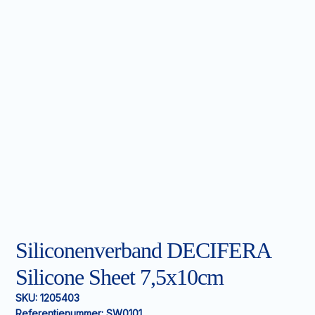
Siliconenverband DECIFERA
Silicone Sheet 7,5x10cm
SKU:
1205403
Referentienummer:
SW0101