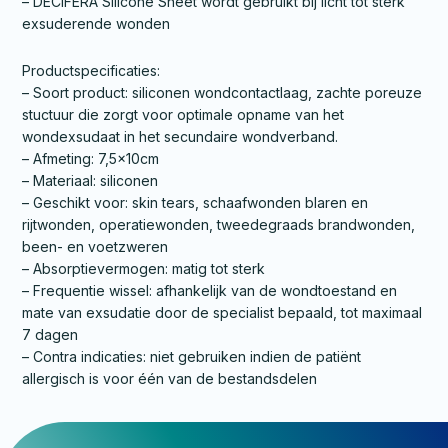
– DECIFERA Silicone Sheet wordt gebruikt bij licht tot sterk
exsuderende wonden
Productspecificaties:
– Soort product: siliconen wondcontactlaag, zachte poreuze
stuctuur die zorgt voor optimale opname van het
wondexsudaat in het secundaire wondverband.
– Afmeting: 7,5x10cm
– Materiaal: siliconen
– Geschikt voor: skin tears, schaafwonden blaren en
rijtwonden, operatiewonden, tweedegraads brandwonden,
been- en voetzweren
– Absorptievermogen: matig tot sterk
– Frequentie wissel: afhankelijk van de wondtoestand en
mate van exsudatie door de specialist bepaald, tot maximaal
7 dagen
– Contra indicaties: niet gebruiken indien de patiënt
allergisch is voor één van de bestandsdelen