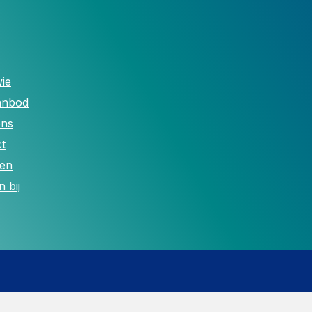
ie
anbod
ons
t
len
 bij