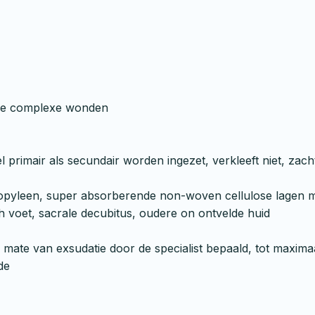
nde complexe wonden
primair als secundair worden ingezet, verkleeft niet, zac
propyleen, super absorberende non-woven cellulose lagen 
ch voet, sacrale decubitus, oudere on ontvelde huid
 mate van exsudatie door de specialist bepaald, tot maxima
de