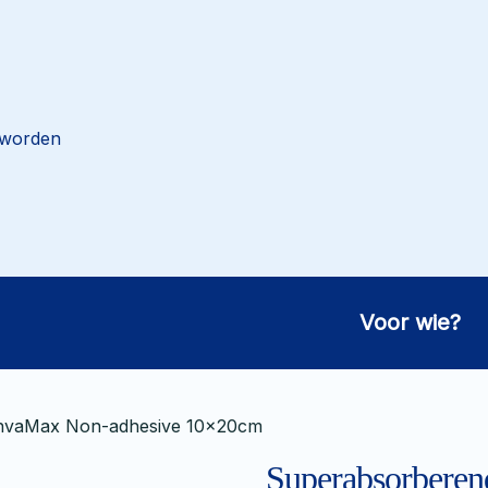
 worden
Voor wie?
nvaMax Non-adhesive 10x20cm
Superabsorbere