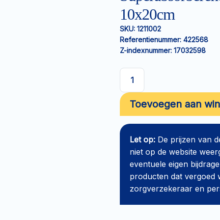
10x20cm
SKU:
1211002
Referentienummer:
422568
Z-indexnummer:
17032598
Superabsorberend
verband
Toevoegen aan wi
ConvaMax
Non-
adhesive
Let op:
De prijzen van 
10x20cm
niet op de website weer
aantal
eventuele eigen bijdrage
producten dat vergoed w
zorgverzekeraar en perso