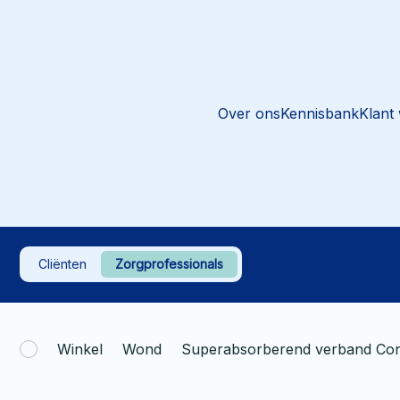
Over ons
Kennisbank
Klant
Cliënten
Zorgprofessionals
Winkel
Wond
Superabsorberend verband Co