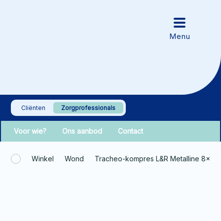
Cliënten
Zorgprofessionals
Voor wie?
Ons aanbod
Contact
Winkel
Wond
Tracheo-kompres L&R Metalline 8x9c