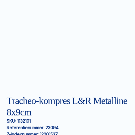
Tracheo-kompres L&R Metalline
8x9cm
SKU:
1132101
Referentienummer:
23094
Z-indexnummer:
12201537