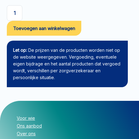
Verbandkous
Actico
Toevoegen aan winkelwagen
ulcersys
beige/wit
L
normaal
Let op:
De prijzen van de producten worden niet op
aantal
de website weergegeven. Vergoeding, eventuele
eigen bijdrage en het aantal producten dat vergoed
wordt, verschillen per zorgverzekeraar en
persoonlijke situatie.
Voor wie
Ons aanbod
Over ons