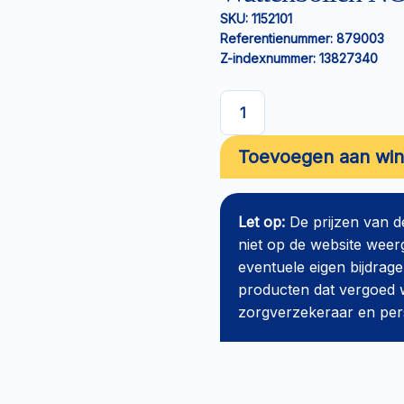
SKU:
1152101
Referentienummer:
879003
Z-indexnummer:
13827340
Wattenbollen
NOBA
Toevoegen aan wi
500g
per
0,3g
Let op:
De prijzen van 
aantal
niet op de website weer
eventuele eigen bijdrage
producten dat vergoed w
zorgverzekeraar en perso