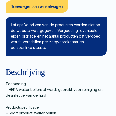
HEKA
Toevoegen aan winkelwagen
5x0,9g
aantal
Let op:
De prijzen van de producten worden niet op
de website weergegeven. Vergoeding, eventuele
eigen bijdrage en het aantal producten dat vergoed
wordt, verschillen per zorgverzekeraar en
persoonlijke situatie.
Beschrijving
Toepassing:
– HEKA wattenbollenset wordt gebruikt voor reiniging en
desinfectie van de huid
Productspecificatie:
– Soort product: wattenbollen