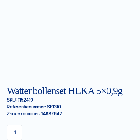
Wattenbollenset HEKA 5×0,9g
SKU:
1152410
Referentienummer:
SE1310
Z-indexnummer:
14882647
Wattenbollenset