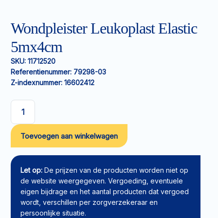
Wondpleister Leukoplast Elastic
5mx4cm
SKU:
11712520
Referentienummer:
79298-03
Z-indexnummer:
16602412
Wondpleister
Leukoplast
Toevoegen aan winkelwagen
Elastic
5mx4cm
aantal
Let op:
De prijzen van de producten worden niet op
de website weergegeven. Vergoeding, eventuele
eigen bijdrage en het aantal producten dat vergoed
wordt, verschillen per zorgverzekeraar en
persoonlijke situatie.