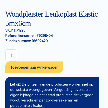
Wondpleister Leukoplast Elastic
5mx6cm
SKU:
1171225
Referentienummer:
79298-04
Z-indexnummer:
16602420
Wondpleister
Leukoplast
Toevoegen aan winkelwagen
Elastic
5mx6cm
aantal
Let op:
De prijzen van de producten worden niet op
de website weergegeven. Vergoeding, eventuele
eigen bijdrage en het aantal producten dat vergoed
wordt, verschillen per zorgverzekeraar en
persoonlijke situatie.