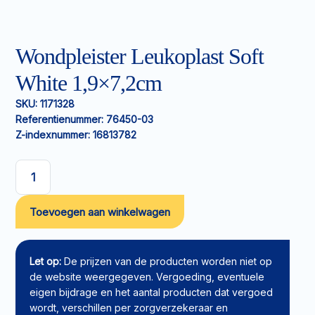
Wondpleister Leukoplast Soft
White 1,9×7,2cm
SKU:
1171328
Referentienummer:
76450-03
Z-indexnummer:
16813782
Wondpleister
Leukoplast
Toevoegen aan winkelwagen
Soft
White
1,9x7,2cm
aantal
Let op:
De prijzen van de producten worden niet op
de website weergegeven. Vergoeding, eventuele
eigen bijdrage en het aantal producten dat vergoed
wordt, verschillen per zorgverzekeraar en