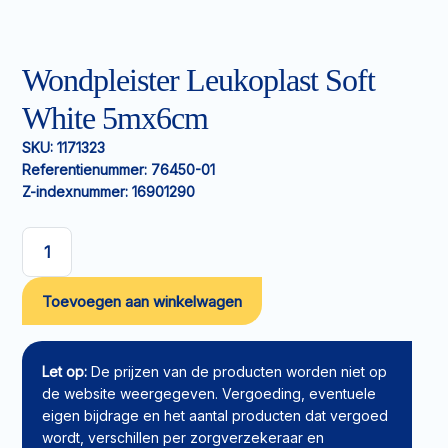
Wondpleister Leukoplast Soft
White 5mx6cm
SKU:
1171323
Referentienummer:
76450-01
Z-indexnummer:
16901290
Wondpleister
Leukoplast
Toevoegen aan winkelwagen
Soft
White
5mx6cm
aantal
Let op:
De prijzen van de producten worden niet op
de website weergegeven. Vergoeding, eventuele
eigen bijdrage en het aantal producten dat vergoed
wordt, verschillen per zorgverzekeraar en