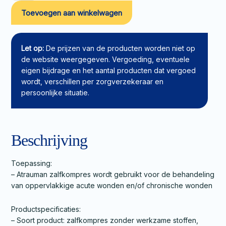
Atrauman
Toevoegen aan winkelwagen
7,5x10cm
aantal
Let op:
De prijzen van de producten worden niet op
de website weergegeven. Vergoeding, eventuele
eigen bijdrage en het aantal producten dat vergoed
wordt, verschillen per zorgverzekeraar en
persoonlijke situatie.
Beschrijving
Toepassing:
– Atrauman zalfkompres wordt gebruikt voor de behandeling
van oppervlakkige acute wonden en/of chronische wonden
Productspecificaties:
– Soort product: zalfkompres zonder werkzame stoffen,