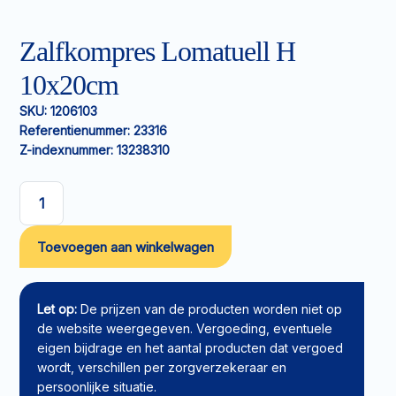
Zalfkompres Lomatuell H
10x20cm
SKU:
1206103
Referentienummer:
23316
Z-indexnummer:
13238310
Zalfkompres
Lomatuell
Toevoegen aan winkelwagen
H
10x20cm
aantal
Let op:
De prijzen van de producten worden niet op
de website weergegeven. Vergoeding, eventuele
eigen bijdrage en het aantal producten dat vergoed
wordt, verschillen per zorgverzekeraar en
persoonlijke situatie.