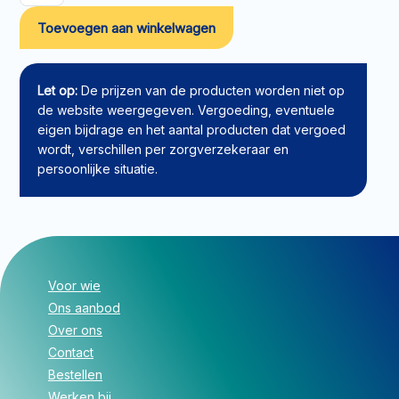
Dagtarief
Toevoegen aan winkelwagen
profiel
7
aantal
Let op:
De prijzen van de producten worden niet op
de website weergegeven. Vergoeding, eventuele
eigen bijdrage en het aantal producten dat vergoed
wordt, verschillen per zorgverzekeraar en
persoonlijke situatie.
Voor wie
Ons aanbod
Over ons
Contact
Bestellen
Werken bij