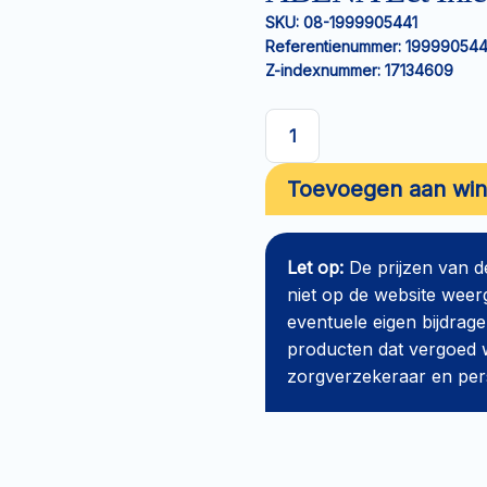
SKU:
08-1999905441
Referentienummer:
199990544
Z-indexnummer:
17134609
ABENA
Let
Toevoegen aan wi
Inlegverband
Maxi
aantal
Let op:
De prijzen van 
niet op de website weer
eventuele eigen bijdrage
producten dat vergoed w
zorgverzekeraar en perso