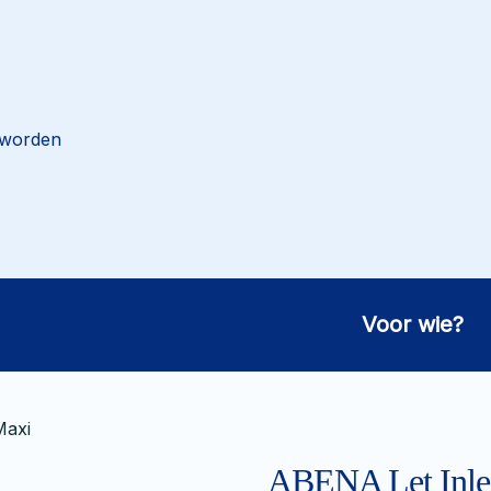
 worden
Voor wie?
Maxi
ABENA Let Inle