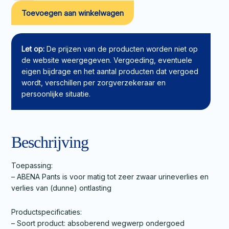
Pants
Toevoegen aan winkelwagen
M3
aantal
Let op:
De prijzen van de producten worden niet op
de website weergegeven. Vergoeding, eventuele
eigen bijdrage en het aantal producten dat vergoed
wordt, verschillen per zorgverzekeraar en
persoonlijke situatie.
Beschrijving
Toepassing:
– ABENA Pants is voor matig tot zeer zwaar urineverlies en
verlies van (dunne) ontlasting
Productspecificaties:
– Soort product: absoberend wegwerp ondergoed