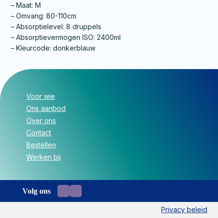
– Maat: M
– Omvang: 80-110cm
– Absorptielevel: 8 druppels
– Absorptievermogen ISO: 2400ml
– Kleurcode: donkerblauw
Voor wie
Ons aanbod
Over ons
Contact
Bestellen
Werken bij
Volg ons
Privacy beleid