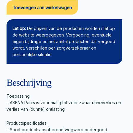
Pants
Toevoegen aan winkelwagen
XL2
aantal
Let op:
De prijzen van de producten worden niet op
de website weergegeven. Vergoeding, eventuele
eigen bijdrage en het aantal producten dat vergoed
wordt, verschillen per zorgverzekeraar en
persoonlijke situatie.
Beschrijving
Toepassing:
– ABENA Pants is voor matig tot zeer zwaar urineverlies en
verlies van (dunne) ontlasting
Productspecificaties:
– Soort product: absoberend wegwerp ondergoed