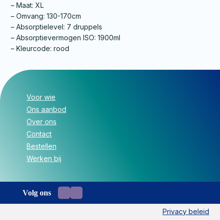
– Maat: XL
– Omvang: 130-170cm
– Absorptielevel: 7 druppels
– Absorptievermogen ISO: 1900ml
– Kleurcode: rood
Voor wie
Ons aanbod
Over ons
Contact
Bestellen
Werken bij
Volg ons
Privacy beleid