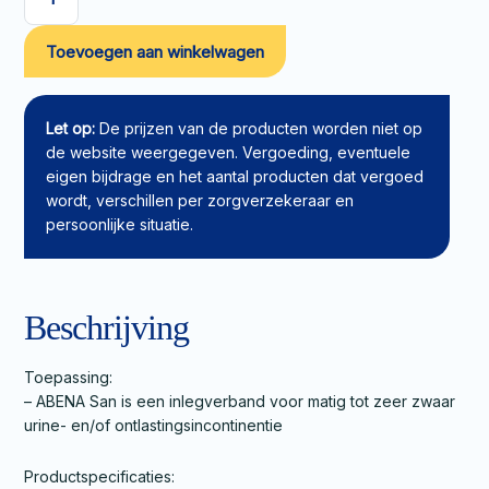
ABENA
San
Toevoegen aan winkelwagen
Inlegverband
9
aantal
Let op:
De prijzen van de producten worden niet op
de website weergegeven. Vergoeding, eventuele
eigen bijdrage en het aantal producten dat vergoed
wordt, verschillen per zorgverzekeraar en
persoonlijke situatie.
Beschrijving
Toepassing:
– ABENA San is een inlegverband voor matig tot zeer zwaar
urine- en/of ontlastingsincontinentie
Productspecificaties: