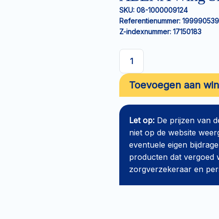
SKU:
08-1000009124
Referentienummer:
199990539
Z-indexnummer:
17150183
ABENA
Wing
Toevoegen aan wi
Slip
L3
aantal
Let op:
De prijzen van 
niet op de website weer
eventuele eigen bijdrage
producten dat vergoed w
zorgverzekeraar en perso