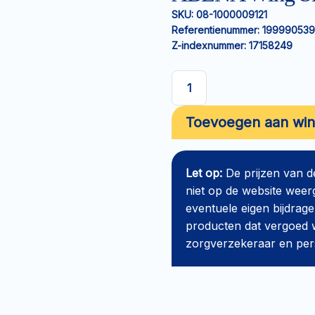
SKU:
08-1000009121
Referentienummer:
19999053
Z-indexnummer:
17158249
ABENA
Wing
Toevoegen aan wi
Slip
M4
aantal
Let op:
De prijzen van 
niet op de website weer
eventuele eigen bijdrage
producten dat vergoed w
zorgverzekeraar en perso