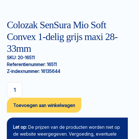
Colozak SenSura Mio Soft
Convex 1-delig grijs maxi 28-
33mm
SKU:
20-16511
Referentienummer:
16511
Z-indexnummer:
16135644
Colozak
SenSura
Toevoegen aan winkelwagen
Mio
Soft
Convex
1-
Let op:
De prijzen van de producten worden niet op
delig
de website weergegeven. Vergoeding, eventuele