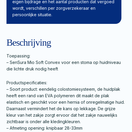
grijs
eigen bijdrage en het aantal producten dat vergoed
maxi
wordt, verschillen per zorgverzekeraar en
28-
persoonlijke situatie.
33mm
aantal
Beschrijving
Toepassing:
– SenSura Mio Soft Convex voor een stoma op huidniveau
die lichte druk nodig heeft
Productspecificaties:
– Soort product: eendelig colostomiesysteem, de huidplak
heeft een rand van EVA polymeren dit maakt de plak
elastisch en geschikt voor een hernia of onregelmatige huid.
Daarnaast vermindert het de kans op lekkage. De grijze
kleur van het zakje zorgt ervoor dat het zakje nauwelijks
zichtbaar is onder alle kledingkleuren.
– Afmeting opening: knipbaar 28-33mm