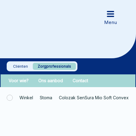
Cliënten
Zorgprofessionals
Voor wie?
Ons aanbod
Contact
Winkel
Stoma
Colozak SenSura Mio Soft Convex 1-de