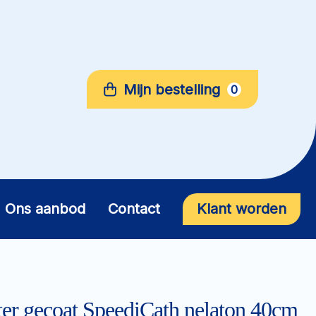
Mijn bestelling
0
Ons aanbod
Contact
Klant worden
ter gecoat SpeediCath nelaton 40cm