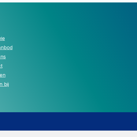
ie
anbod
ons
t
len
 bij