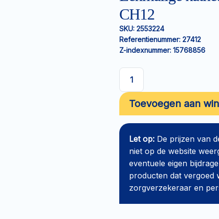
CH12
SKU:
2553224
Referentienummer:
27412
Z-indexnummer:
15768856
Eenmalige
katheter
Toevoegen aan wi
gecoat
SpeediCath
nelaton
Let op:
De prijzen van 
40cm
niet op de website weer
CH12
eventuele eigen bijdrage
aantal
producten dat vergoed w
zorgverzekeraar en perso