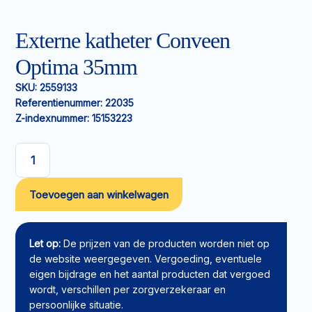
Externe katheter Conveen
Optima 35mm
SKU:
2559133
Referentienummer:
22035
Z-indexnummer:
15153223
Externe
katheter
Toevoegen aan winkelwagen
Conveen
Optima
35mm
aantal
Let op:
De prijzen van de producten worden niet op
de website weergegeven. Vergoeding, eventuele
eigen bijdrage en het aantal producten dat vergoed
wordt, verschillen per zorgverzekeraar en
persoonlijke situatie.