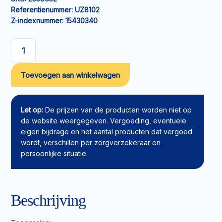
Referentienummer:
UZ8102
Z-indexnummer:
15430340
Fixatieband
urinebeenzak
Toevoegen aan winkelwagen
HEKURA
Fix
Extra
bovenbeen
Let op:
De prijzen van de producten worden niet op
aantal
de website weergegeven. Vergoeding, eventuele
eigen bijdrage en het aantal producten dat vergoed
wordt, verschillen per zorgverzekeraar en
persoonlijke situatie.
Beschrijving