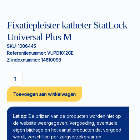
Fixatiepleister katheter StatLock
Universal Plus M
SKU:
1006445
Referentienummer:
VUPD1012CE
Z-indexnummer:
14810093
Fixatiepleister
katheter
Toevoegen aan winkelwagen
StatLock
Universal
Plus
M
Let op:
De prijzen van de producten worden niet op
aantal
de website weergegeven. Vergoeding, eventuele
eigen bijdrage en het aantal producten dat vergoed
wordt, verschillen per zorgverzekeraar en