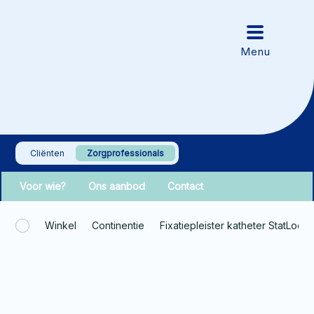
Cliënten
Zorgprofessionals
Voor wie?
Ons aanbod
Contact
Winkel
Continentie
Fixatiepleister katheter StatLock