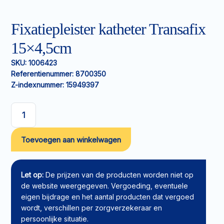
Fixatiepleister katheter Transafix
15×4,5cm
SKU:
1006423
Referentienummer:
8700350
Z-indexnummer:
15949397
Fixatiepleister
katheter
Toevoegen aan winkelwagen
Transafix
15x4,5cm
aantal
Let op:
De prijzen van de producten worden niet op
de website weergegeven. Vergoeding, eventuele
eigen bijdrage en het aantal producten dat vergoed
wordt, verschillen per zorgverzekeraar en
persoonlijke situatie.