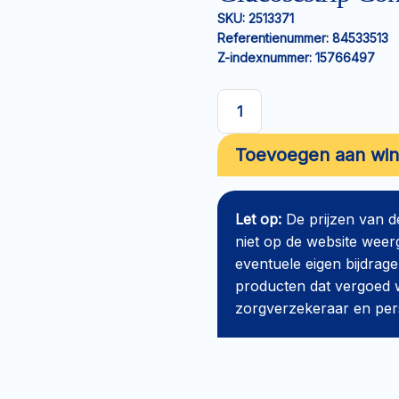
SKU:
2513371
Referentienummer:
84533513
Z-indexnummer:
15766497
Glucosestrip
Contour
Toevoegen aan wi
Next
aantal
Let op:
De prijzen van 
niet op de website weer
eventuele eigen bijdrage
producten dat vergoed w
zorgverzekeraar en perso