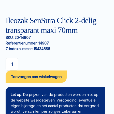
Ileozak SenSura Click 2-delig
transparant maxi 70mm
SKU:
20-14907
Referentienummer:
14907
Z-indexnummer:
15434656
Ileozak
SenSura
Toevoegen aan winkelwagen
Click
2-
delig
transparant
Let op:
De prijzen van de producten worden niet op
maxi
de website weergegeven. Vergoeding, eventuele
70mm
eigen bijdrage en het aantal producten dat vergoed
aantal
wordt, verschillen per zorgverzekeraar en