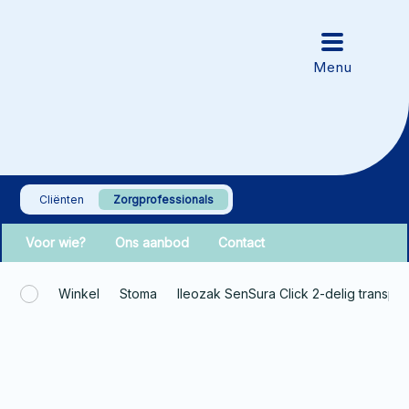
Cliënten
Zorgprofessionals
Voor wie?
Ons aanbod
Contact
Winkel
Stoma
Ileozak SenSura Click 2-delig transp