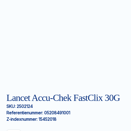
Lancet Accu-Chek FastClix 30G
SKU:
2502124
Referentienummer:
05208491001
Z-indexnummer:
15452018