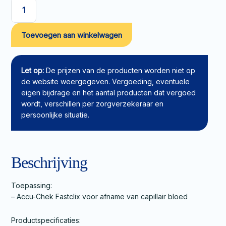
Lancet
Accu-
Toevoegen aan winkelwagen
Chek
FastClix
30G
aantal
Let op:
De prijzen van de producten worden niet op
de website weergegeven. Vergoeding, eventuele
eigen bijdrage en het aantal producten dat vergoed
wordt, verschillen per zorgverzekeraar en
persoonlijke situatie.
Beschrijving
Toepassing:
– Accu-Chek Fastclix voor afname van capillair bloed
Productspecificaties: