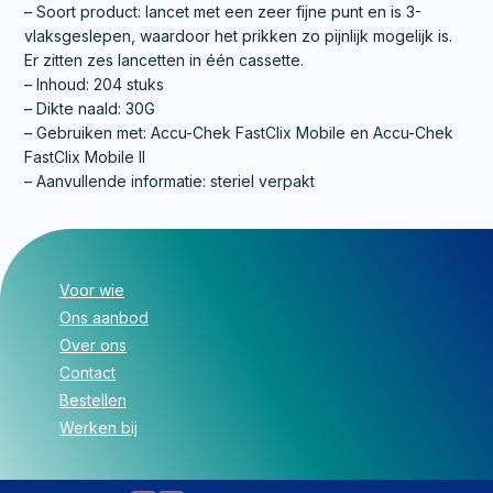
– Soort product: lancet met een zeer fijne punt en is 3-
vlaksgeslepen, waardoor het prikken zo pijnlijk mogelijk is.
Er zitten zes lancetten in één cassette.
– Inhoud: 204 stuks
– Dikte naald: 30G
– Gebruiken met: Accu-Chek FastClix Mobile en Accu-Chek
FastClix Mobile II
– Aanvullende informatie: steriel verpakt
Voor wie
Ons aanbod
Over ons
Contact
Bestellen
Werken bij