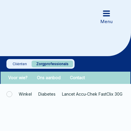
Cliënten
Zorgprofessionals
Voor wie?
Ons aanbod
Contact
Winkel
Diabetes
Lancet Accu-Chek FastClix 30G