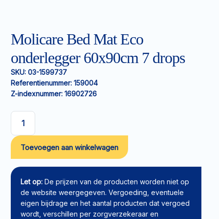
Molicare Bed Mat Eco
onderlegger 60x90cm 7 drops
SKU:
03-1599737
Referentienummer:
159004
Z-indexnummer:
16902726
Molicare
Bed
Toevoegen aan winkelwagen
Mat
Eco
onderlegger
60x90cm
Let op:
De prijzen van de producten worden niet op
7
de website weergegeven. Vergoeding, eventuele
drops
eigen bijdrage en het aantal producten dat vergoed
aantal
wordt, verschillen per zorgverzekeraar en