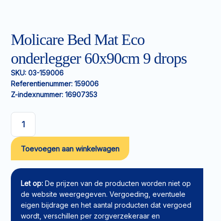
Molicare Bed Mat Eco
onderlegger 60x90cm 9 drops
SKU:
03-159006
Referentienummer:
159006
Z-indexnummer:
16907353
Molicare
Bed
Toevoegen aan winkelwagen
Mat
Eco
onderlegger
60x90cm
Let op:
De prijzen van de producten worden niet op
9
de website weergegeven. Vergoeding, eventuele
drops
eigen bijdrage en het aantal producten dat vergoed
aantal
wordt, verschillen per zorgverzekeraar en