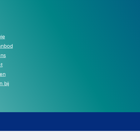
ie
anbod
ons
t
len
 bij