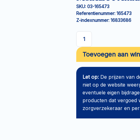
SKU:
03-165473
Referentienummer:
165473
Z-indexnummer:
16833686
Molicare
Premium
Toevoegen aan wi
Elastic
Slip
L
Let op:
De prijzen van 
8
niet op de website weer
drops
eventuele eigen bijdrage
aantal
producten dat vergoed w
zorgverzekeraar en perso