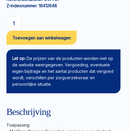
Z-indexnummer:
16412648
MoliCare
Premium
Toevoegen aan winkelwagen
Fixpants
Long
Leg
L
Let op:
De prijzen van de producten worden niet op
aantal
de website weergegeven. Vergoeding, eventuele
eigen bijdrage en het aantal producten dat vergoed
wordt, verschillen per zorgverzekeraar en
persoonlijke situatie.
Beschrijving
Toepassing: