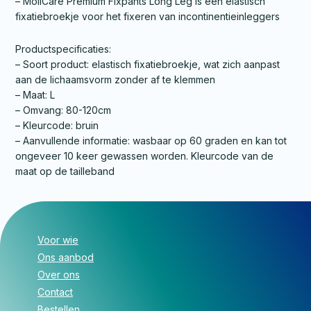
– MoliCare Premium Fixpants Long Leg is een elastisch
fixatiebroekje voor het fixeren van incontinentieinleggers
Productspecificaties:
– Soort product: elastisch fixatiebroekje, wat zich aanpast
aan de lichaamsvorm zonder af te klemmen
– Maat: L
– Omvang: 80-120cm
– Kleurcode: bruin
– Aanvullende informatie: wasbaar op 60 graden en kan tot
ongeveer 10 keer gewassen worden. Kleurcode van de
maat op de tailleband
Voor wie
Ons aanbod
Over ons
Contact
Bestellen