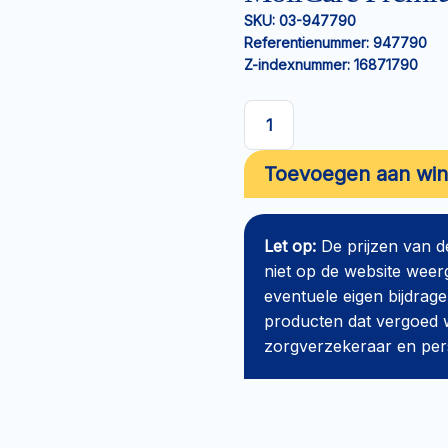
SKU:
03-947790
Referentienummer:
947790
Z-indexnummer:
16871790
MoliCare
Premium
Toevoegen aan wi
Fixpants
Long
Leg
Let op:
De prijzen van 
S
niet op de website weer
aantal
eventuele eigen bijdrage
producten dat vergoed w
zorgverzekeraar en perso