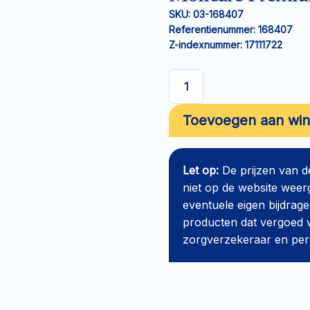
SKU:
03-168407
Referentienummer:
168407
Z-indexnummer:
17111722
Molicare
Premium
Toevoegen aan wi
Form
7
drops
Let op:
De prijzen van 
aantal
niet op de website weer
eventuele eigen bijdrage
producten dat vergoed w
zorgverzekeraar en perso