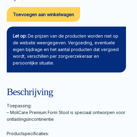
Molicare
Premium
Toevoegen aan winkelwagen
Form
Stool
aantal
Let op:
De prijzen van de producten worden niet op
de website weergegeven. Vergoeding, eventuele
eigen bijdrage en het aantal producten dat vergoed
wordt, verschillen per zorgverzekeraar en
persoonlijke situatie.
Beschrijving
Toepassing:
– MoliCare Premium Form Stool is speciaal ontworpen voor
ontlastingsincontinentie
Productspecificaties: