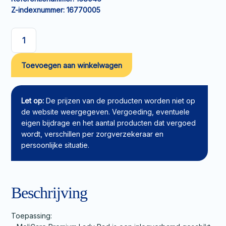
Z-indexnummer:
16770005
Molicare
Premium
Toevoegen aan winkelwagen
Lady
Pad
4
drops
Let op:
De prijzen van de producten worden niet op
aantal
de website weergegeven. Vergoeding, eventuele
eigen bijdrage en het aantal producten dat vergoed
wordt, verschillen per zorgverzekeraar en
persoonlijke situatie.
Beschrijving
Toepassing: