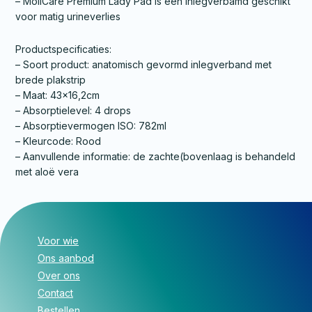
– MoliCare Premium Lady Pad is een inlegverbamd geschikt
voor matig urineverlies
Productspecificaties:
– Soort product: anatomisch gevormd inlegverband met
brede plakstrip
– Maat: 43×16,2cm
– Absorptielevel: 4 drops
– Absorptievermogen ISO: 782ml
– Kleurcode: Rood
– Aanvullende informatie: de zachte(bovenlaag is behandeld
met aloë vera
Voor wie
Ons aanbod
Over ons
Contact
Bestellen