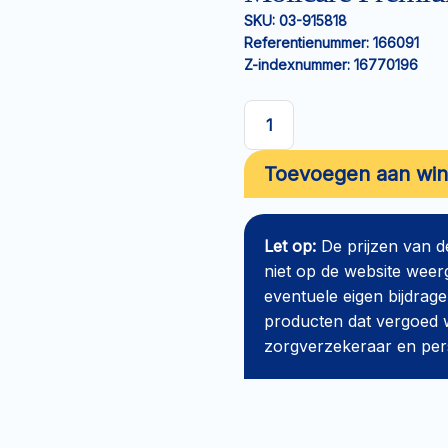
SKU:
03-915818
Referentienummer:
166091
Z-indexnummer:
16770196
Molicare
Premium
Toevoegen aan wi
Men
Pants
L
Let op:
De prijzen van 
5
niet op de website weer
drops
eventuele eigen bijdrage
aantal
producten dat vergoed w
zorgverzekeraar en perso