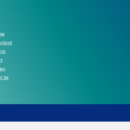
ie
anbod
ons
t
len
 bij