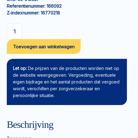
Referentienummer:
166092
Z-indexnummer:
16770218
Molicare
Premium
Toevoegen aan winkelwagen
Men
Pants
M
7
Let op:
De prijzen van de producten worden niet op
drops
de website weergegeven. Vergoeding, eventuele
aantal
eigen bijdrage en het aantal producten dat vergoed
wordt, verschillen per zorgverzekeraar en
persoonlijke situatie.
Beschrijving