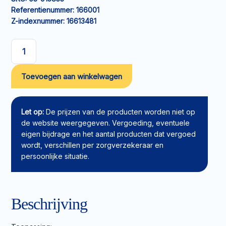
Referentienummer:
166001
Z-indexnummer:
16613481
Molicare
Premium
Toevoegen aan winkelwagen
Mobile
Pants
L
5
Let op:
De prijzen van de producten worden niet op
drops
de website weergegeven. Vergoeding, eventuele
aantal
eigen bijdrage en het aantal producten dat vergoed
wordt, verschillen per zorgverzekeraar en
persoonlijke situatie.
Beschrijving