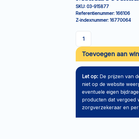
SKU:
03-915877
Referentienummer:
166106
Z-indexnummer:
16770064
Molicare
Premium
Toevoegen aan wi
Mobile
Pants
M
Let op:
De prijzen van 
7
niet op de website weer
drops
eventuele eigen bijdrage
aantal
producten dat vergoed w
zorgverzekeraar en perso