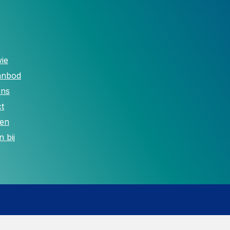
ie
anbod
ons
t
len
 bij