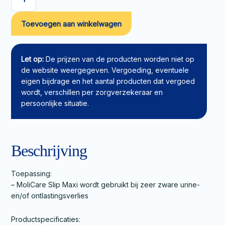
MoliCare
Slip
Toevoegen aan winkelwagen
Maxi
M
aantal
Let op:
De prijzen van de producten worden niet op
de website weergegeven. Vergoeding, eventuele
eigen bijdrage en het aantal producten dat vergoed
wordt, verschillen per zorgverzekeraar en
persoonlijke situatie.
Beschrijving
Toepassing:
– MoliCare Slip Maxi wordt gebruikt bij zeer zware urine-
en/of ontlastingsverlies
Productspecificaties: