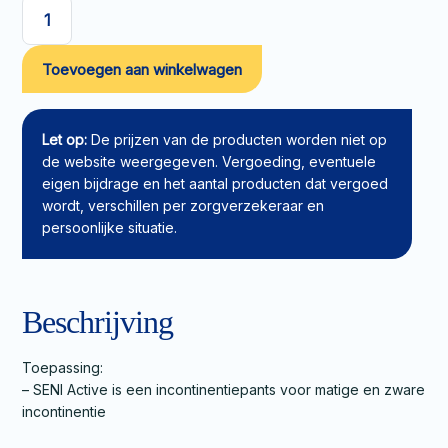
SENI
Active
Toevoegen aan winkelwagen
Classic
pants
L
aantal
Let op:
De prijzen van de producten worden niet op
de website weergegeven. Vergoeding, eventuele
eigen bijdrage en het aantal producten dat vergoed
wordt, verschillen per zorgverzekeraar en
persoonlijke situatie.
Beschrijving
Toepassing:
– SENI Active is een incontinentiepants voor matige en zware
incontinentie