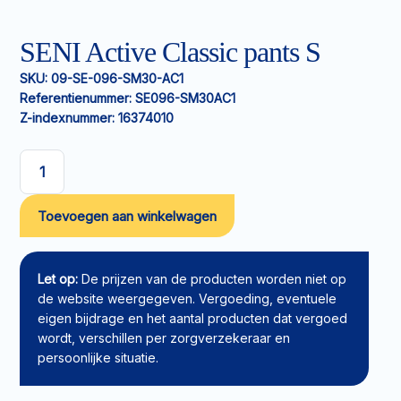
SENI Active Classic pants S
SKU:
09-SE-096-SM30-AC1
Referentienummer:
SE096-SM30AC1
Z-indexnummer:
16374010
SENI
Active
Toevoegen aan winkelwagen
Classic
pants
S
aantal
Let op:
De prijzen van de producten worden niet op
de website weergegeven. Vergoeding, eventuele
eigen bijdrage en het aantal producten dat vergoed
wordt, verschillen per zorgverzekeraar en
persoonlijke situatie.