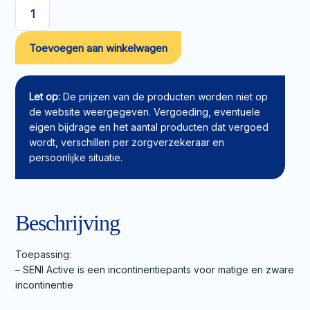
SENI
Active
Toevoegen aan winkelwagen
Normal
pants
M
aantal
Let op:
De prijzen van de producten worden niet op
de website weergegeven. Vergoeding, eventuele
eigen bijdrage en het aantal producten dat vergoed
wordt, verschillen per zorgverzekeraar en
persoonlijke situatie.
Beschrijving
Toepassing:
– SENI Active is een incontinentiepants voor matige en zware
incontinentie