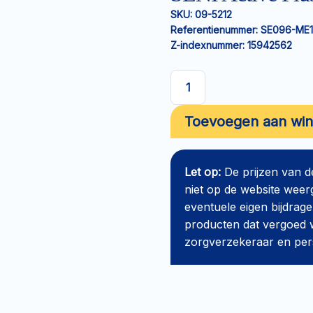
SKU:
09-5212
Referentienummer:
SE096-ME
Z-indexnummer:
15942562
SENI
Active
Toevoegen aan wi
Plus
pants
M
Let op:
De prijzen van 
aantal
niet op de website weer
eventuele eigen bijdrage
producten dat vergoed w
zorgverzekeraar en perso