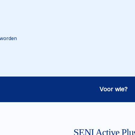
 worden
Voor wie?
SENI Active Plu