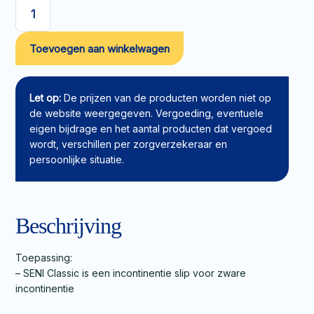
SENI
Classic
Toevoegen aan winkelwagen
Plus
slip
M
aantal
Let op:
De prijzen van de producten worden niet op
de website weergegeven. Vergoeding, eventuele
eigen bijdrage en het aantal producten dat vergoed
wordt, verschillen per zorgverzekeraar en
persoonlijke situatie.
Beschrijving
Toepassing:
– SENI Classic is een incontinentie slip voor zware
incontinentie