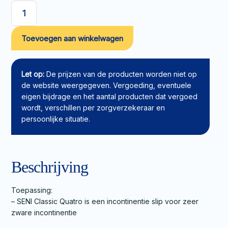
SENI
Classic
Toevoegen aan winkelwagen
Quatro
slip
XL
aantal
Let op:
De prijzen van de producten worden niet op
de website weergegeven. Vergoeding, eventuele
eigen bijdrage en het aantal producten dat vergoed
wordt, verschillen per zorgverzekeraar en
persoonlijke situatie.
Beschrijving
Toepassing:
– SENI Classic Quatro is een incontinentie slip voor zeer
zware incontinentie