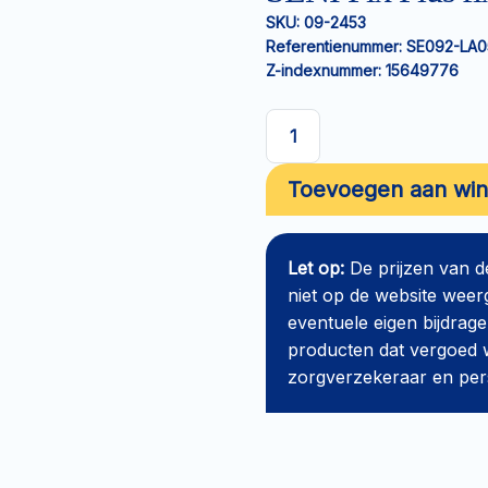
SKU:
09-2453
Referentienummer:
SE092-LA0
Z-indexnummer:
15649776
SENI
Fix
Toevoegen aan wi
Plus
fixatiebroekje
L
Let op:
De prijzen van 
aantal
niet op de website weer
eventuele eigen bijdrage
producten dat vergoed w
zorgverzekeraar en perso