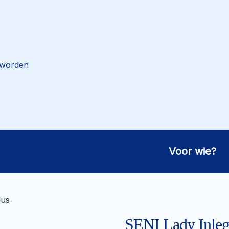
 worden
Voor wie?
lus
SENI Lady Inleg