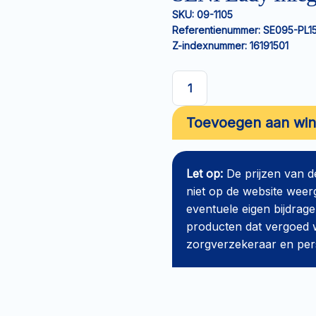
SKU:
09-1105
Referentienummer:
SE095-PL1
Z-indexnummer:
16191501
SENI
Lady
Toevoegen aan wi
Inlegverband
Plus
aantal
Let op:
De prijzen van 
niet op de website weer
eventuele eigen bijdrage
producten dat vergoed w
zorgverzekeraar en perso